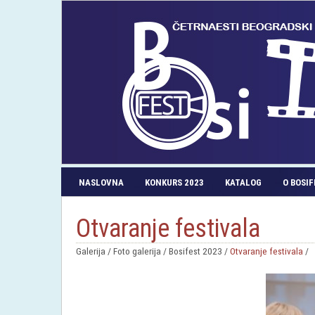
NASLOVNA
KONKURS 2023
KATALOG
O BOSI
Otvaranje festivala
Galerija / Foto galerija / Bosifest 2023 /
Otvaranje festivala
/